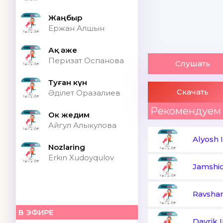
Жаңбыр
Ержан Алшын
Ақ әже
Перизат Оспанова
Слушать
Туған күн
Скачать
Әділет Оразалиев
Рекомендуем
Ок жедим
Айгул Алыкулова
Alyosh 
Nozlaring
Erkin Xudoyqulov
Jamshi
Ravshan
В ЭФИРЕ
Davrik 