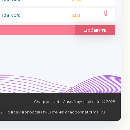
128 kb/s
3:03
Добавить
Chaqqon.Net - Самый лучший сайт © 2025
. По всем вопросам пишите на: chaqqonnet@mail.ru