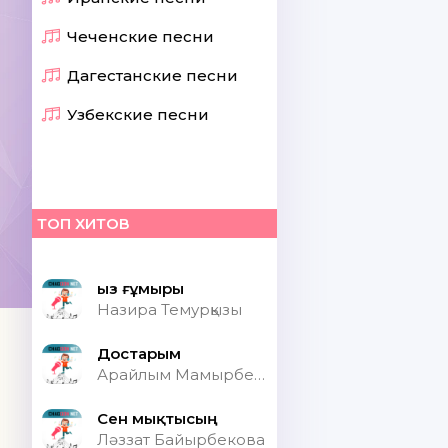
Чеченские песни
Дагестанские песни
Узбекские песни
ТОП ХИТОВ
Қыз ғұмыры
Назира Темурқызы
Достарым
Арайлым Мамырбекқызы
Сен мықтысың
Ләззат Байырбекова