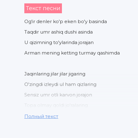
Текст песни
Og'ir denler ko'p eken bo'y basinda
Taqdir umr ashiq dushi asinda
U qizimning to'ylarinda jorajan
Arman mening ketting turmay qashimda
Jaqinlaring jilar jilar jigaring
O'zingdi izleydi ul ham qizlaring
Sensiz umr otli karvon jorajon
Topa olmay qoldi jo'ralaring
Полный текст
Jo'rajan jorajan
Sog'indim jo'rajan