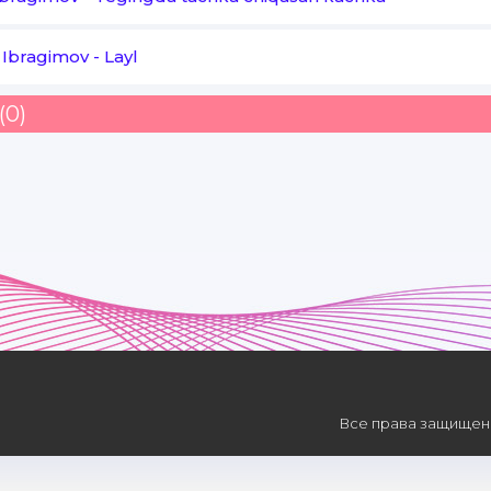
 Ibragimov
-
Layl
(0)
Все права защищены