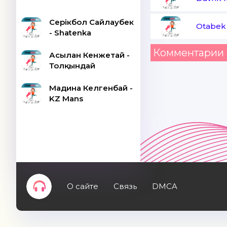
Серікбол Сайлаубек
Otabek
- Shatenka
Комментарии 
Асылан Кенжетай -
Толқындай
Мадина Келгенбай -
KZ Mans
О сайте
Связь
DMCA