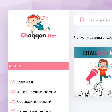
Чаккон
»
Қазақша әнде
МЕНЮ
Главная
Кыргызские песни
Казахские песни
Иранские песни