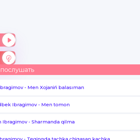
Jorajan jorajan
Sog'indim jo'rajan
 послушать
Ibragimov
-
Men Xojaniń balasıman
dbek Ibragimov
-
Men tomon
 Ibragimov
-
Sharmanda qilma
Ibragimov
-
Tegingda tachka chiqasan kachka