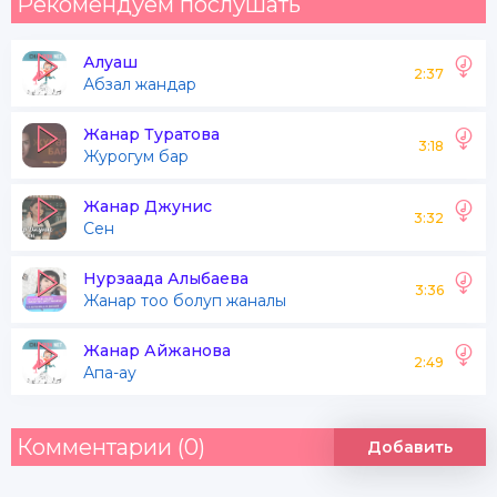
Рекомендуем послушать
Алуаш
2:37
Абзал жандар
Жанар Туратова
3:18
Журогум бар
Жанар Джунис
3:32
Сен
Нурзаада Алыбаева
3:36
Жанар тоо болуп жаналы
Жанар Айжанова
2:49
Апа-ау
Комментарии (0)
Добавить