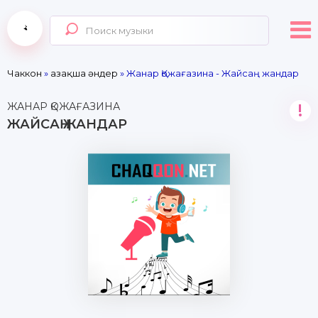
Чаккон
»
Қазақша әндер
» Жанар Қожағазина - Жайсаң жандар
ЖАНАР ҚОЖАҒАЗИНА
!
ЖАЙСАҢ ЖАНДАР