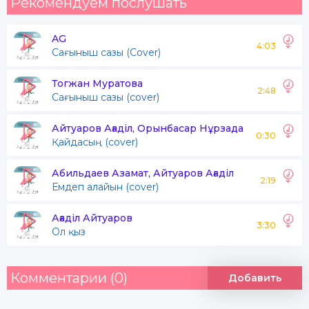
Рекомендуем послушать
AG
4:03
Сағыныш сазы (Cover)
Тогжан Муратова
2:48
Сағыныш сазы (cover)
Айтуаров Ағаділ, Орынбасар Нұрзада
0:30
Қайдасың (cover)
Абильдаев Азамат, Айтуаров Ағаділ
2:19
Емдеп алайын (cover)
Ағаділ Айтуаров
3:30
Ол қыз
Комментарии (0)
Добавить