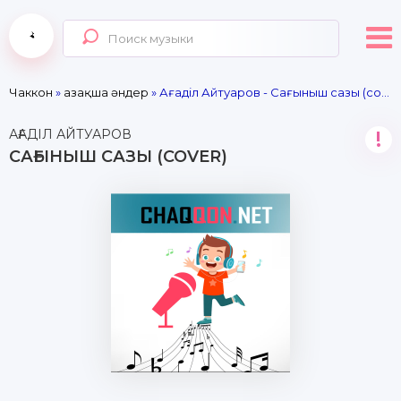
Чаккон
»
Қазақша әндер
» Ағаділ Айтуаров - Сағыныш сазы (cover)
АҒАДІЛ АЙТУАРОВ
!
САҒЫНЫШ САЗЫ (COVER)