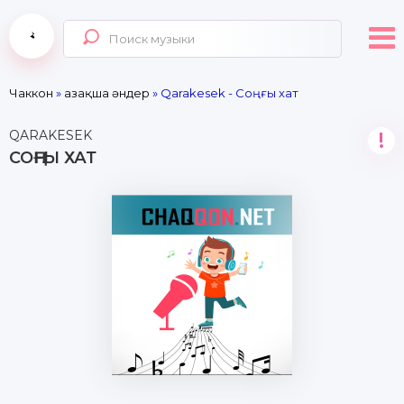
Чаккон
»
Қазақша әндер
» Qarakesek - Соңғы хат
QARAKESEK
!
СОҢҒЫ ХАТ