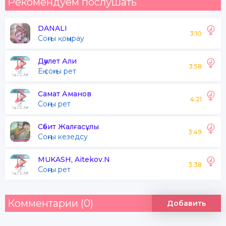
Рекомендуем послушать
DANALI
3:10
Соңғы қоңырау
Дәулет Али
3:58
Ең соңғы рет
Самат Аманов
4:21
Соңғы рет
Сәбит Жалғасұлы
3:49
Соңғы кезедсу
MUKASH, Aitekov.N
3:38
Соңғы рет
Комментарии (0)
Добавить