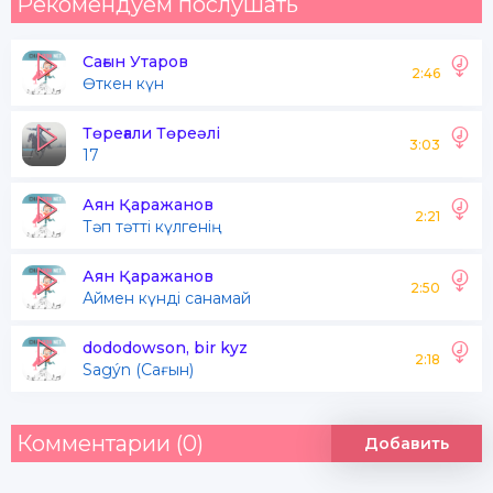
Рекомендуем послушать
Сағын Утаров
2:46
Өткен күн
Төреғали Төреәлі
3:03
17
Аян Қаражанов
2:21
Тәп тәтті күлгенің
Аян Қаражанов
2:50
Аймен күнді санамай
dododowson, bir kyz
2:18
Sagýn (Сағын)
Комментарии (0)
Добавить