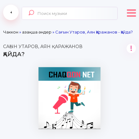
Чаккон
»
Қазақша әндер
» Сағын Утаров, Аян Қаражанов - Қайда?
САҒЫН УТАРОВ, АЯН ҚАРАЖАНОВ
!
ҚАЙДА?