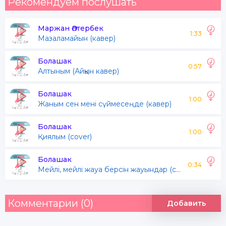
Рекомендуем послушать
Маржан Әптербек
1:33
Мазаламайын (кавер)
Болашак
0:57
Алтыным (Айқын кавер)
Болашак
1:00
Жаным сен мені сүймесеңде (кавер)
Болашак
1:00
Қиялым (cover)
Болашак
0:34
Мейлі, мейлі жауа берсін жауындар (cover)
Комментарии (0)
Добавить