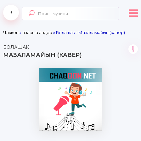
Чаккон
»
Қазақша әндер
» Болашак - Мазаламайын (кавер)
БОЛАШАК
!
МАЗАЛАМАЙЫН (КАВЕР)