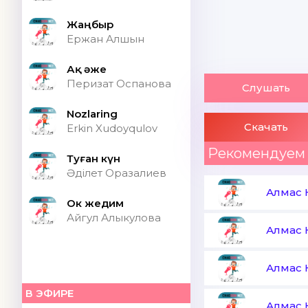
Жаңбыр
Ержан Алшын
Ақ әже
Перизат Оспанова
Слушать
Nozlaring
Скачать
Erkin Xudoyqulov
Рекомендуем
Туған күн
Әділет Оразалиев
Алмас
Ок жедим
Айгул Алыкулова
Алмас
Алмас
В ЭФИРЕ
Алмас