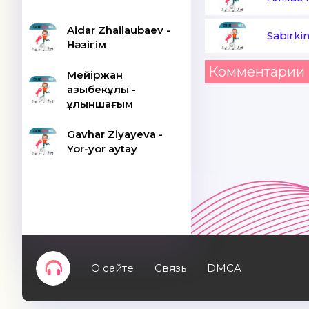
Aidar Zhailaubaev -
Sabirki
Нәзігім
Комментарии 
Мейіржан
Қазыбекұлы -
Құлыншағым
Gavhar Ziyayeva -
Yor-yor aytay
О сайте
Связь
DMCA