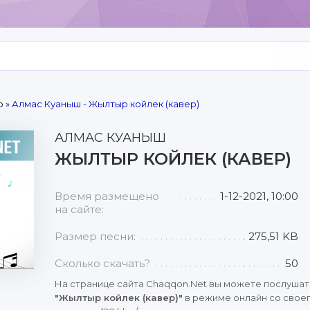
р
» Алмас Куаныш - Жылтыр койлек (кавер)
АЛМАС КУАНЫШ
ЖЫЛТЫР КОЙЛЕК (КАВЕР)
Время размещено
1-12-2021, 10:00
на сайте:
Размер песни:
275,51 KB
Сколько скачать?
50
На странице сайта Chaqqon.Net вы можете послушат
"Жылтыр койлек (кавер)"
в режиме онлайн со своег