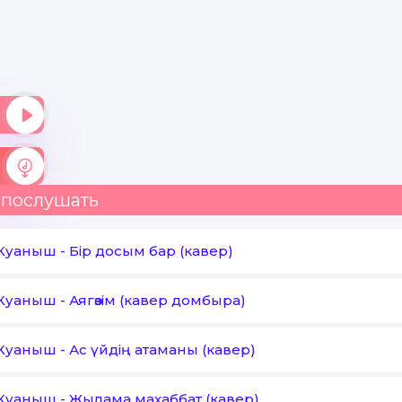
 послушать
 Куаныш
-
Бір досым бар (кавер)
 Куаныш
-
Аягөзім (кавер домбыра)
 Куаныш
-
Ас үйдің атаманы (кавер)
 Куаныш
-
Жылама махаббат (кавер)