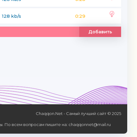
128 kb/s
0:29
Добавить
Chaqqon.Net - Самый лучший сайт © 2025
. По всем вопросам пишите на: chaqqonnet@mail.ru