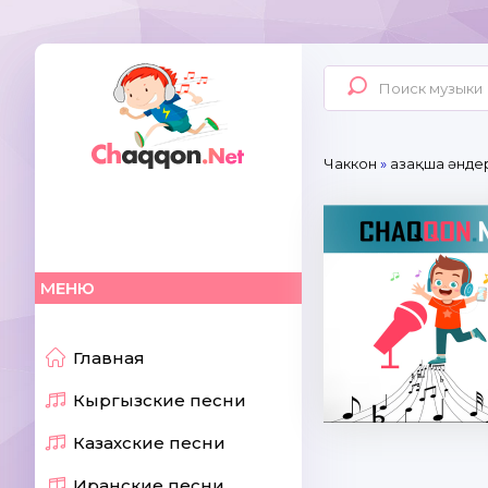
Чаккон
»
Қазақша әнде
МЕНЮ
Главная
Кыргызские песни
Казахские песни
Иранские песни