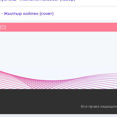
n
-
Жылтыр койлек (cover)
(0)
Все права защищены