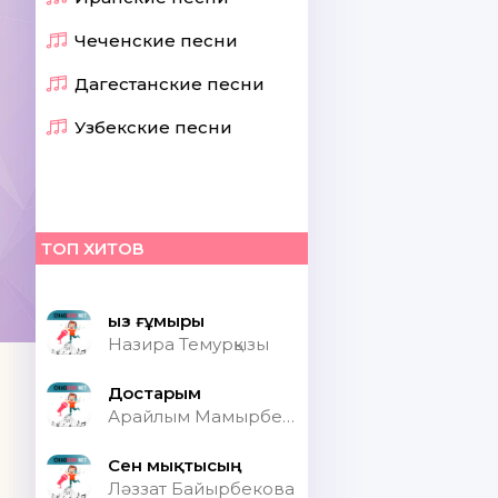
Чеченские песни
Дагестанские песни
Узбекские песни
ТОП ХИТОВ
Қыз ғұмыры
Назира Темурқызы
Достарым
Арайлым Мамырбекқызы
Сен мықтысың
Ләззат Байырбекова