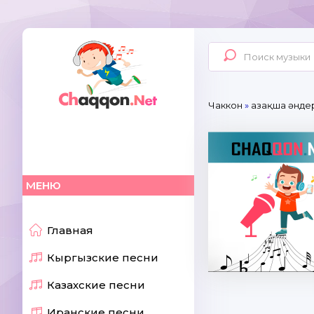
Чаккон
»
Қазақша әнде
МЕНЮ
Главная
Кыргызские песни
Казахские песни
Иранские песни