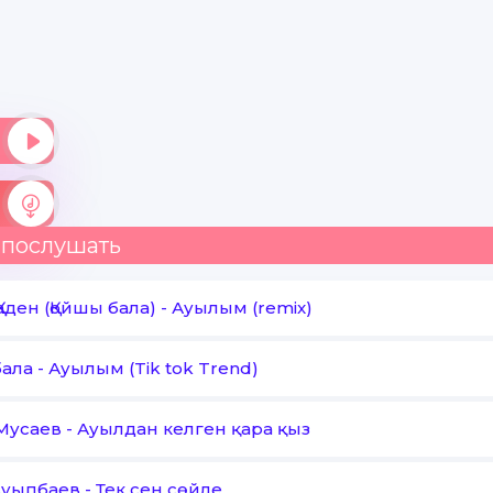
 послушать
аден (Қойшы бала)
-
Ауылым (remix)
бала
-
Ауылым (Tik tok Trend)
Мусаев
-
Ауылдан келген қара қыз
Ауыпбаев
-
Тек сен сөйле