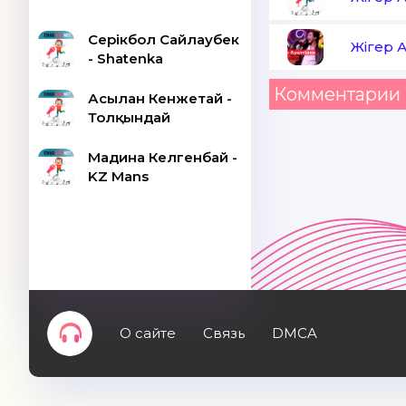
Серікбол Сайлаубек
Жігер 
- Shatenka
Комментарии 
Асылан Кенжетай -
Толқындай
Мадина Келгенбай -
KZ Mans
О сайте
Связь
DMCA