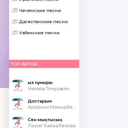
Чеченские песни
Дагестанские песни
Узбекские песни
ТОП ХИТОВ
Қыз ғұмыры
Назира Темурқызы
Достарым
Арайлым Мамырбекқызы
Сен мықтысың
Ләззат Байырбекова