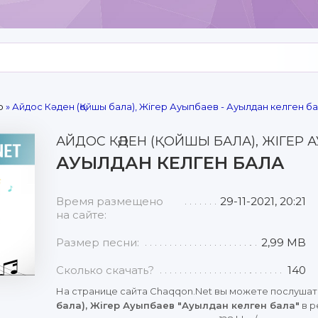
р
» Айдос Кәден (Қойшы бала), Жігер Ауыпбаев - Ауылдан келген б
АЙДОС КӘДЕН (ҚОЙШЫ БАЛА), ЖІГЕР 
АУЫЛДАН КЕЛГЕН БАЛА
Время размещено
29-11-2021, 20:21
на сайте:
Размер песни:
2,99 MB
Сколько скачать?
140
На странице сайта Chaqqon.Net вы можете послушат
бала), Жігер Ауыпбаев "Ауылдан келген бала"
в р