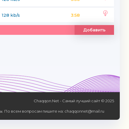
128 kb/s
3:58
Добавить
Chaqqon.Net - Самый лучший сайт © 2025
. По всем вопросам пишите на: chaqqonnet@mail.ru