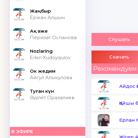
Жаңбыр
Ержан Алшын
Ақ әже
Перизат Оспанова
Слушать
Nozlaring
Скачать
Erkin Xudoyqulov
Рекомендуем
Ок жедим
Айгул Алыкулова
Айдос Қ
Туған күн
Әділет Оразалиев
Қойшы 
Ерлан 
В ЭФИРЕ
Жігер 