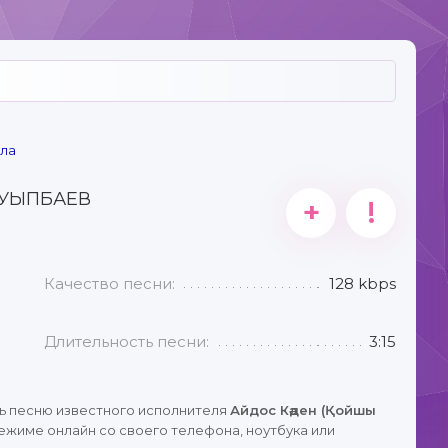
ала
АУЫПБАЕВ
+
!
Качество песни:
128 kbps
Длительность песни:
3:15
ь песню известного исполнителя
Айдос Кәден (Қойшы
ежиме онлайн со своего телефона, ноутбука или