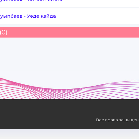
Ауыпбаев
-
Уәде қайда
(0)
Все права защищены