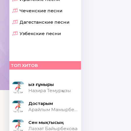
Чеченские песни
Дагестанские песни
Узбекские песни
ТОП ХИТОВ
Қыз ғұмыры
Назира Темурқызы
Достарым
Арайлым Мамырбекқызы
Сен мықтысың
Ләззат Байырбекова