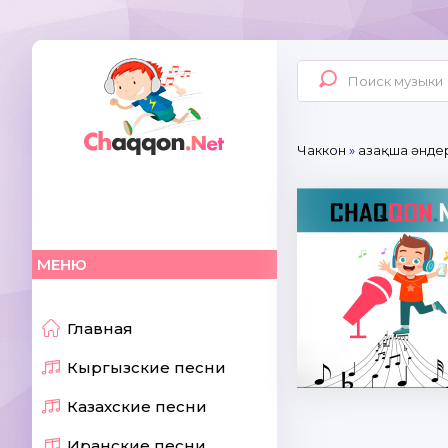
Чаккон
»
Қазақша әнде
МЕНЮ
Главная
Кыргызские песни
Казахские песни
Иранские песни