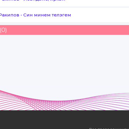
Ракипов
-
Син минем телэгем
(0)