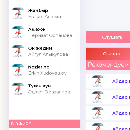
Жаңбыр
Ержан Алшын
Ақ әже
Перизат Оспанова
Слушать
Ок жедим
Скачать
Айгул Алыкулова
Рекомендуем
Nozlaring
Erkin Xudoyqulov
Айдар 
Туған күн
Әділет Оразалиев
Айдар 
Айдар 
В ЭФИРЕ
Айдар 