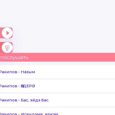
 послушать
Ракипов
-
Назым
Ракипов
-
ӨЗДЕРӘ
Ракипов
-
Бас, эйдэ бас
Ракипов
-
Исендэме, иркэм