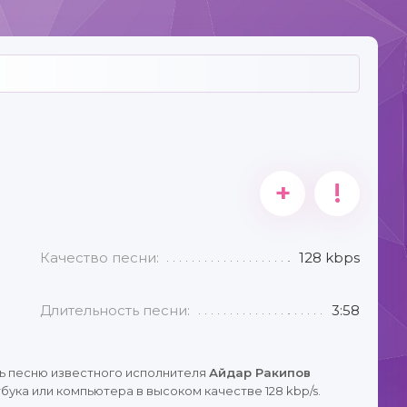
+
!
Качество песни:
128 kbps
Длительность песни:
3:58
ь песню известного исполнителя
Айдар Ракипов
ука или компьютера в высоком качестве 128 kbp/s.