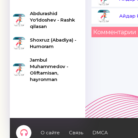
Abdurashid
Айдар 
Yo'ldoshev - Rashk
qilasan
Комментарии 
Shoxruz (Abadiya) -
Humoram
Jambul
Muhammedov -
Oliftamisan,
hayronman
О сайте
Связь
DMCA