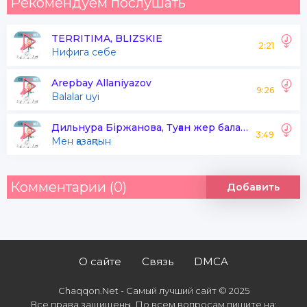
Рекомендуем послушать
TERRITIMA, BLIZSKIE
2:21
Нифига себе
Arepbay Allaniyazov
9:26
Balalar uyi
Дильнура Біржанова, Туған жер балалар хоры
3:49
Мен қазақпын
Комментарии (0)
Добавить
О сайте
Связь
DMCA
Chaqqon.Net - Самый лучший сайт © 2025
Все права защищены. По всем вопросам пишите на: