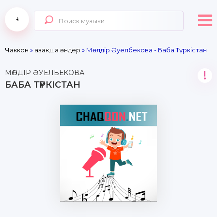
Чаккон
»
Қазақша әндер
» Мөлдір Әуелбекова - Баба Түркістан
МӨЛДІР ӘУЕЛБЕКОВА
!
БАБА ТҮРКІСТАН