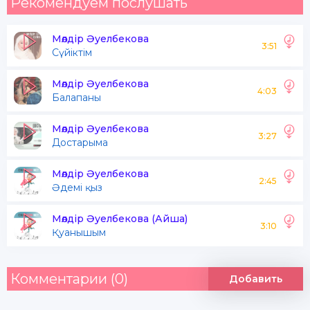
Рекомендуем послушать
Мөлдір Әуелбекова
3:51
Сүйіктім
Мөлдір Әуелбекова
4:03
Балапаны
Мөлдір Әуелбекова
3:27
Достарыма
Мөлдір Әуелбекова
2:45
Әдемі қыз
Мөлдір Әуелбекова (Айша)
3:10
Қуанышым
Комментарии (0)
Добавить