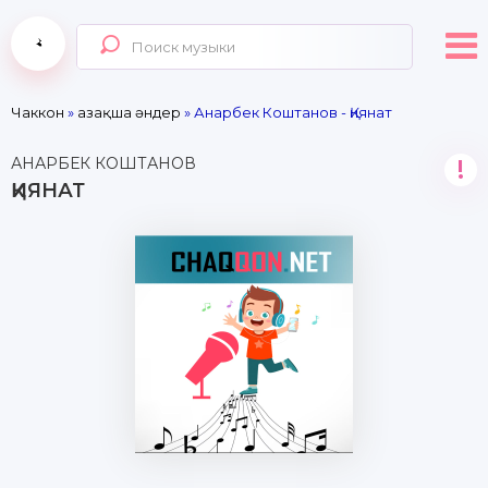
Чаккон
»
Қазақша әндер
» Анарбек Коштанов - Қиянат
АНАРБЕК КОШТАНОВ
!
ҚИЯНАТ