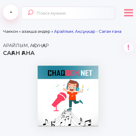
Чаккон
»
Қазақша әндер
» Арайлым, Ақсұңқар - Саған ғана
АРАЙЛЫМ, АҚСҰҢҚАР
!
САҒАН ҒАНА