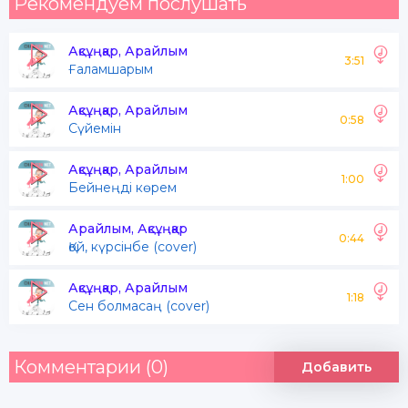
Рекомендуем послушать
Ақсұңқар, Арайлым
3:51
Ғаламшарым
Ақсұңқар, Арайлым
0:58
Сүйемін
Ақсұңқар, Арайлым
1:00
Бейнеңді көрем
Арайлым, Ақсұңқар
0:44
Қой, күрсінбе (cover)
Ақсұңқар, Арайлым
1:18
Сен болмасаң (cover)
Комментарии (0)
Добавить