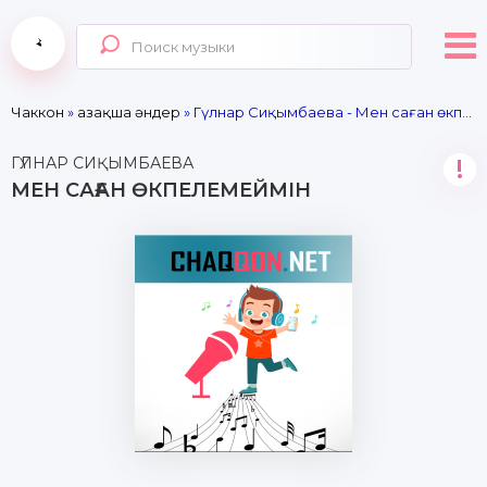
Чаккон
»
Қазақша әндер
» Гүлнар Сиқымбаева - Мен саған өкпелемеймін
ГҮЛНАР СИҚЫМБАЕВА
!
МЕН САҒАН ӨКПЕЛЕМЕЙМІН