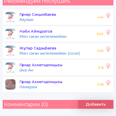
Рекомендуем послушать
Гүлнар Сиқымбаева
4:14
Аяулым
Нәби Аймұратов
3:50
Мен саған өкпелемеймін
Жұпар Садақбаева
0:55
Мен саған өкпелемеймін (cover)
Гүлнар Ахметқалиқызы
3:16
Әке-Ан
Гүлнар Ахметқалиқызы
3:36
Немерем
Комментарии (0)
Добавить