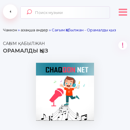
Чаккон
»
Қазақша әндер
» Сағым Қабылжан - Орамалды қыз
САҒЫМ ҚАБЫЛЖАН
!
ОРАМАЛДЫ ҚЫЗ