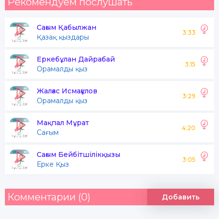
Рекомендуем послушать
Сағым Қабылжан
3:33
Қазақ қыздары
Еркебұлан Дайрабай
3:15
Орамалды қыз
Жалғас Исмағұлов
3:29
Орамалды қыз
Мақпал Мұрат
4:20
Сағым
Сағым Бейбітшілікқызы
3:05
Ерке Қыз
Комментарии (0)
Добавить