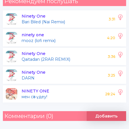
Рекомендуем послушать
Ninety One
3:31
Bari Biled (Nai Remix)
ninety one
4:20
mooz (lofi remix)
Ninety One
3:36
Qaitadan (2RAR REMIX)
Ninety One
3:25
DARN
NINETY ONE
28:24
мен сәт үдеу!
Комментарии (0)
Добавить