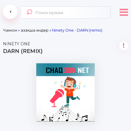
Чаккон
»
Қазақша әндер
» Ninety One - DARN (remix)
NINETY ONE
!
DARN (REMIX)