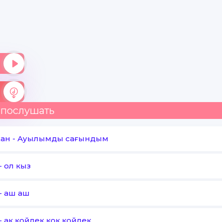
 послушать
жан
-
Ауылымды сағындым
-
ол кыз
-
аш аш
-
ак койлек кок койлек