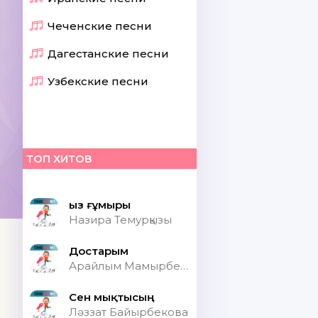
Чеченские песни
Дагестанские песни
Узбекские песни
ТОП ХИТОВ
Қыз ғұмыры
Назира Темурқызы
Достарым
Арайлым Мамырбекқызы
Сен мықтысың
Ләззат Байырбекова