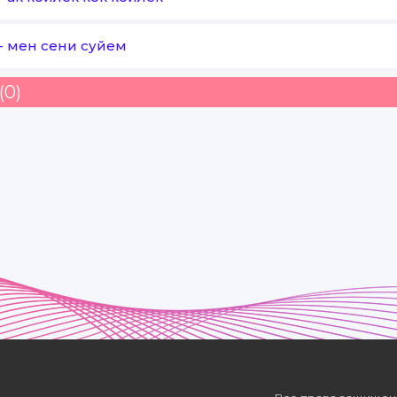
-
мен сени суйем
(0)