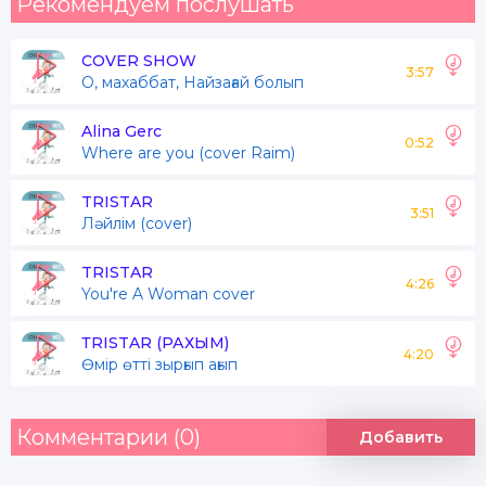
Рекомендуем послушать
COVER SHOW
3:57
О, махаббат, Найзағай болып
Alina Gerc
0:52
Where are you (cover Raim)
TRISTAR
3:51
Ләйлiм (cover)
TRISTAR
4:26
You're A Woman cover
ТRISTAR (РАХЫМ)
4:20
Өмір өтті зырғып ағып
Комментарии (0)
Добавить