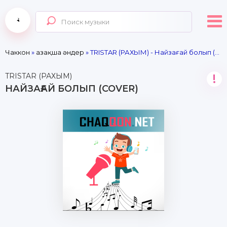
Чаккон
»
Қазақша әндер
» TRISTAR (РАХЫМ) - Найзағай болып (cover)
TRISTAR (РАХЫМ)
!
НАЙЗАҒАЙ БОЛЫП (COVER)