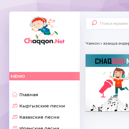
Чаккон
»
Қазақша әнде
МЕНЮ
Главная
Кыргызские песни
Казахские песни
Иранские песни