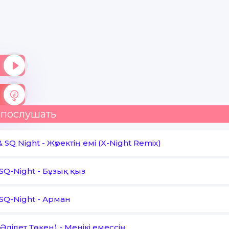
 послушать
 SQ Night
-
Жүректің емі (X-Night Remix)
SQ-Night
-
Бұзық қыз
SQ-Night
-
Арман
Әділет Төкен)
-
Менікі емессің