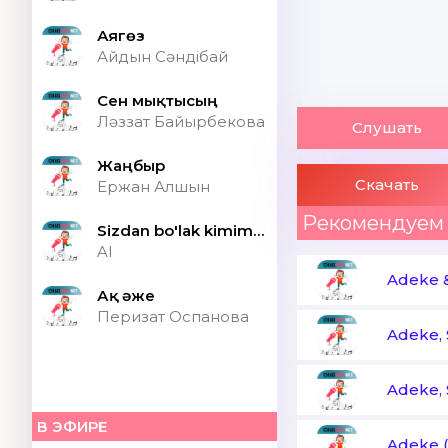
Аягөз
Айдын Сәндібай
Сен мықтысың
Ләззат Байырбекова
Слушать
Жаңбыр
Скачать
Ержан Алшын
Рекомендуем
Sizdan bo'lak kimim bor ONA (Speed up)
AI
Adeke &
Ақ әже
Перизат Оспанова
Adeke, 
Adeke, 
В ЭФИРЕ
Adeke (