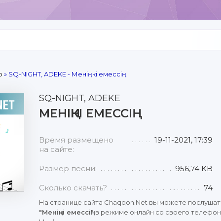
р
» SQ-NIGHT, ADEKE - Меніңкі емессің
SQ-NIGHT, ADEKE
МЕНІҢКІ ЕМЕССІҢ
Время размещено
19-11-2021, 17:39
на сайте:
Размер песни:
956,74 KB
Сколько скачать?
74
На странице сайта Chaqqon.Net вы можете послушат
"Меніңкі емессің"
в режиме онлайн со своего телефона