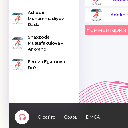
Asliddin
Adeke, 
Muhammadiyev -
Dada
Комментарии 
Shaxzoda
Mustafakulova -
Anorang
Feruza Egamova -
Do'st
О сайте
Связь
DMCA