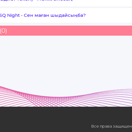
SQ Night
-
Сен маған шыдайсыңба?
(0)
Все права защищены