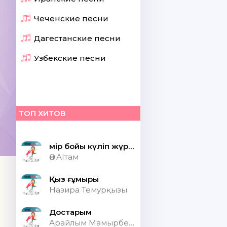
Чеченские песни
Дагестанские песни
Узбекские песни
ТОП ХИТОВ
Өмір бойы күліп жүрсек шіркін ай
Ән АІтам
Қыз ғұмыры
Назира Темурқызы
Достарым
Арайлым Мамырбекқызы