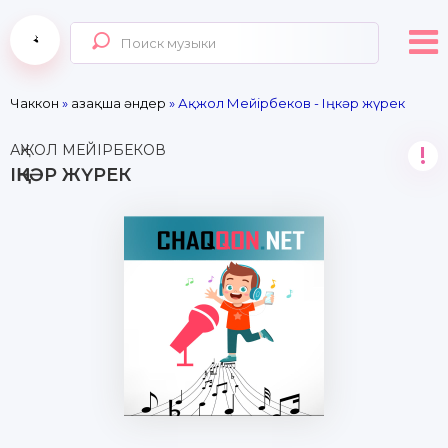
Чаккон
»
Қазақша әндер
» Ақжол Мейірбеков - Іңкәр жүрек
АҚЖОЛ МЕЙІРБЕКОВ
!
ІҢКӘР ЖҮРЕК