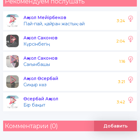
Рекомендуем послушать
Ақжол Мейірбеков
3:24
Пай-пай, қайран жастық-ай
Ақжол Саконов
2:04
Күрсінбегің
Ақжол Саконов
1:16
Сағынбашы
Ақжол Өсербай
3:21
Сиқыр көз
Өсербай Ақжол
3:42
Бір бақыт
Комментарии (0)
Добавить