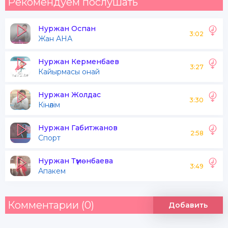
Рекомендуем послушать
Нуржан Оспан
3:02
Жан АНА
Нуржан Керменбаев
3:27
Кайырмасы онай
Нуржан Жолдас
3:30
Кінәлім
Нуржан Габитжанов
2:58
Спорт
Нуржан Түмөнбаева
3:49
Апакем
Комментарии (0)
Добавить