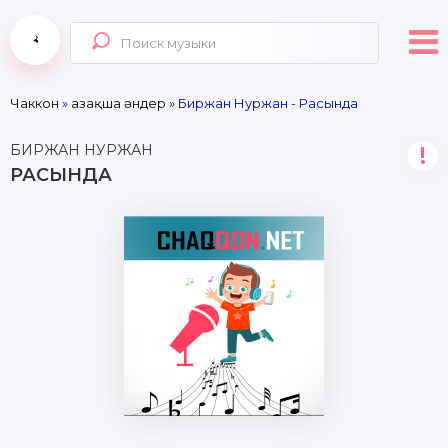
Чаккон
»
Қазақша әндер
» Биржан Нуржан - Расында
БИРЖАН НУРЖАН
!
РАСЫНДА