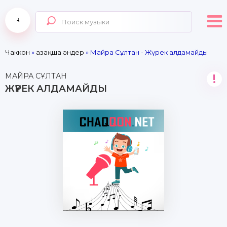
Чаккон
»
Қазақша әндер
» Майра Сұлтан - Жүрек алдамайды
МАЙРА СҰЛТАН
!
ЖҮРЕК АЛДАМАЙДЫ