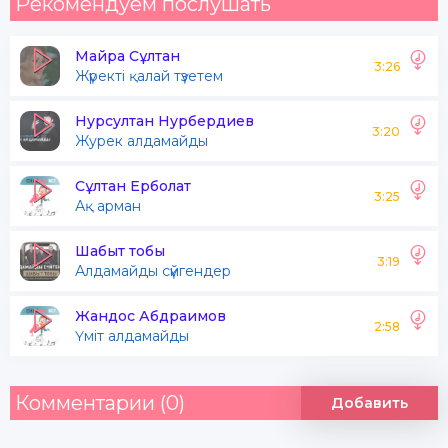
Рекомендуем послушать
Майра Сұлтан
3:26
Жүректі қалай түзетем
Нурсултан Нурбердиев
3:20
Журек алдамайды
Сұлтан Ерболат
3:25
Ақ арман
Шабыт тобы
3:19
Алдамайды сүйгендер
Жандос Абдраимов
2:58
Үміт алдамайды
Комментарии (0)
Добавить