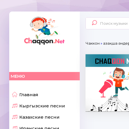
Чаккон
»
Қазақша әнде
МЕНЮ
Главная
Кыргызские песни
Казахские песни
Иранские песни