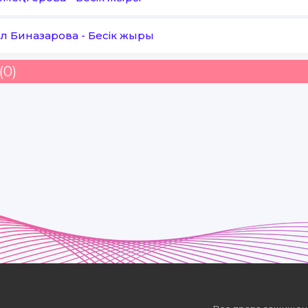
л Биназарова
-
Бесік жыры
(0)