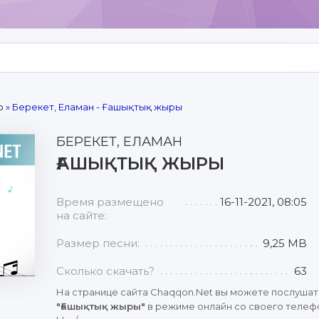
р
» Берекет, Еламан - Ғашықтық жыры
БЕРЕКЕТ, ЕЛАМАН
ҒАШЫҚТЫҚ ЖЫРЫ
Время размещено
16-11-2021, 08:05
на сайте:
Размер песни:
9,25 MB
Сколько скачать?
63
На странице сайта Chaqqon.Net вы можете послушат
"Ғашықтық жыры"
в режиме онлайн со своего телефо