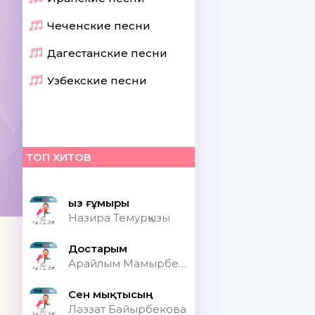
Чеченские песни
Дагестанские песни
Узбекские песни
ТОП ХИТОВ
Қыз ғұмыры
Назира Темурқызы
Достарым
Арайлым Мамырбекқызы
Сен мықтысың
Ләззат Байырбекова