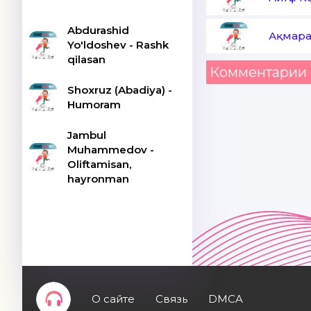
Abdurashid
Ақмара
Yo'ldoshev - Rashk
qilasan
Комментарии 
Shoxruz (Abadiya) -
Humoram
Jambul
Muhammedov -
Oliftamisan,
hayronman
О сайте
Связь
DMCA