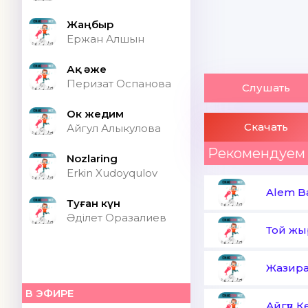
Жаңбыр
Ержан Алшын
Ақ әже
Перизат Оспанова
Слушать
Ок жедим
Скачать
Айгул Алыкулова
Рекомендуем
Nozlaring
Erkin Xudoyqulov
Alem B
Туған күн
Әділет Оразалиев
Той ж
Жазира
В ЭФИРЕ
Айгүл 