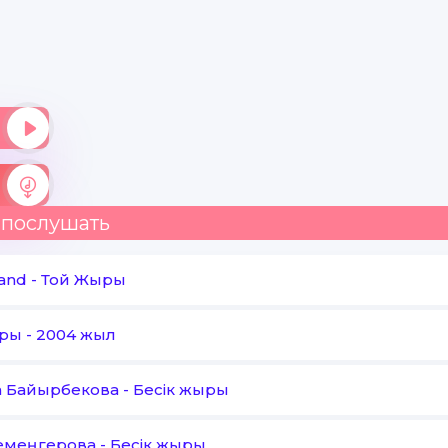
 послушать
and
-
Той Жыры
ыры
-
2004 жыл
 Байырбекова
-
Бесік жыры
Кемеңгерова
-
Бесік жыры