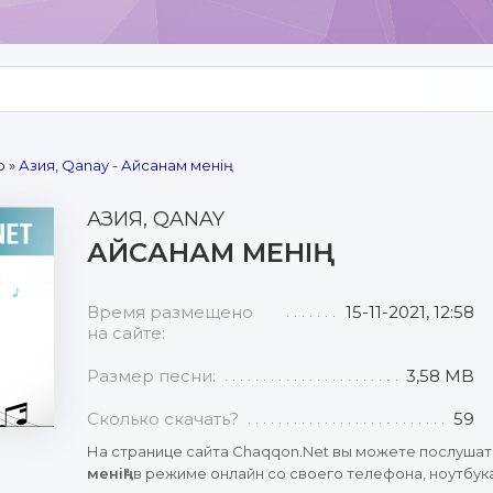
р
» Азия, Qanay - Айсанам менің
АЗИЯ, QANAY
АЙСАНАМ МЕНІҢ
Время размещено
15-11-2021, 12:58
на сайте:
Размер песни:
3,58 MB
Сколько скачать?
59
На странице сайта Chaqqon.Net вы можете послушат
менің"
в режиме онлайн со своего телефона, ноутбука