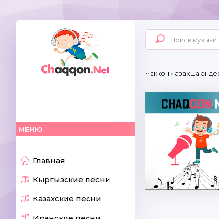
Чаккон
»
Қазақша әнде
МЕНЮ
Главная
Кыргызские песни
Казахские песни
Иранские песни