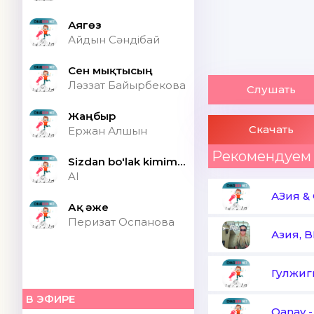
Аягөз
Айдын Сәндібай
Сен мықтысың
Ләззат Байырбекова
Слушать
Жаңбыр
Скачать
Ержан Алшын
Рекомендуем
Sizdan bo'lak kimim bor ONA (Speed up)
AI
АЗия &
Ақ әже
Перизат Оспанова
Азия, B
Гулжиг
В ЭФИРЕ
Qanay