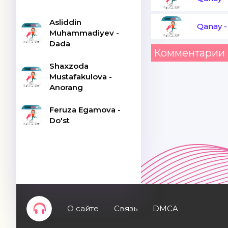
Asliddin
Qanay
Muhammadiyev -
Dada
Комментарии 
Shaxzoda
Mustafakulova -
Anorang
Feruza Egamova -
Do'st
О сайте
Связь
DMCA