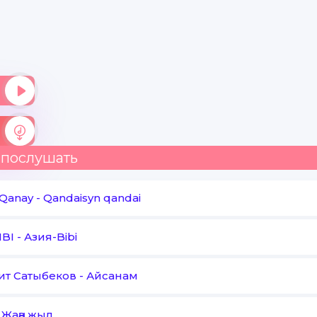
 послушать
 Qanay
-
Qandaisyn qandai
IBI
-
Азия-Bibi
ит Сатыбеков
-
Айсанам
-
Жаңа жыл