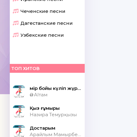
Чеченские песни
Дагестанские песни
Узбекские песни
ТОП ХИТОВ
Өмір бойы күліп жүрсек шіркін ай
Ән АІтам
Қыз ғұмыры
Назира Темурқызы
Достарым
Арайлым Мамырбекқызы