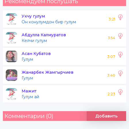
Рекомендуем послушать
Укчу гулум
3:21
Он конулумдон бир гулум
Абдулла Калмуратов
3:54
Келчи гулум
Асан Кубатов
3:07
Гулум
Жанарбек Жамгырчиев
3:40
Гулум
Мажит
2:23
Гулум ай
Комментарии (0)
Добавить