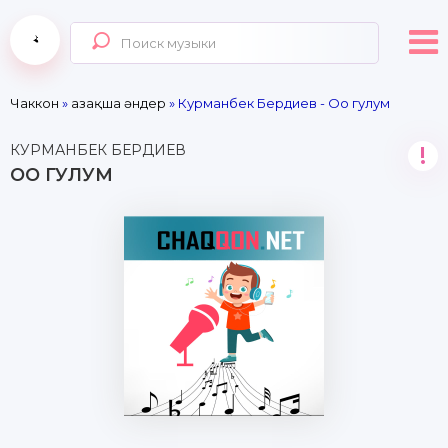
Чаккон
»
Қазақша әндер
» Курманбек Бердиев - Оо гулум
КУРМАНБЕК БЕРДИЕВ
!
ОО ГУЛУМ