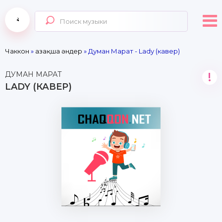
Чаккон
»
Қазақша әндер
» Думан Марат - Lady (кавер)
ДУМАН МАРАТ
!
LADY (КАВЕР)