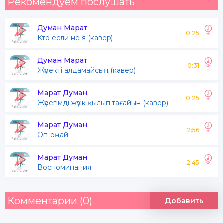
Рекомендуем послушать
Думан Марат
0:25
Кто если не я (кавер)
Думан Марат
0:31
Жүректі алдамайсың (кавер)
Марат Думан
0:25
Жүрегімді жүзік қылып тағайын (кавер)
Марат Думан
2:56
Оп-оңай
Марат Думан
2:45
Воспоминания
Комментарии (0)
Добавить