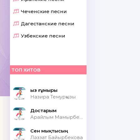
Чеченские песни
Дагестанские песни
Узбекские песни
ТОП ХИТОВ
Қыз ғұмыры
Назира Темурқызы
Достарым
Арайлым Мамырбекқызы
Сен мықтысың
Ләззат Байырбекова