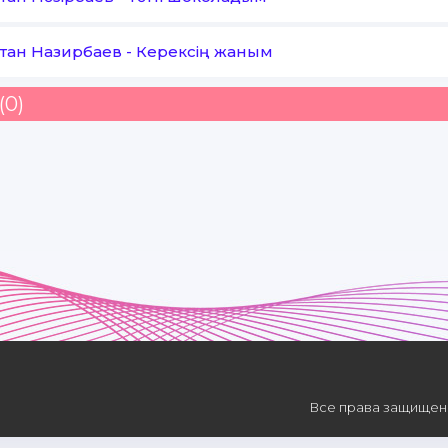
тан Назирбаев
-
Керексің жаным
(0)
Все права защищены