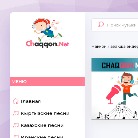
Чаккон
»
Қазақша әнде
МЕНЮ
Главная
Кыргызские песни
Казахские песни
Иранские песни