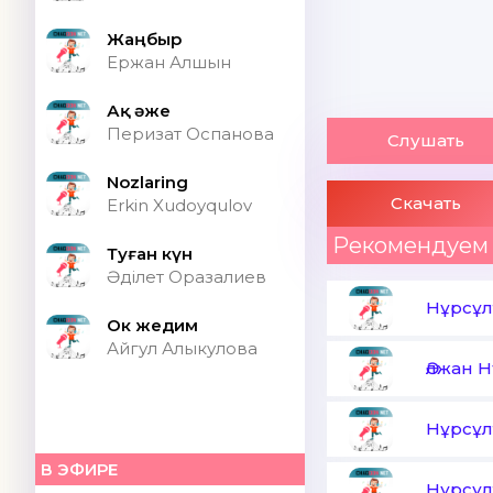
Жаңбыр
Ержан Алшын
Ақ әже
Перизат Оспанова
Слушать
Nozlaring
Скачать
Erkin Xudoyqulov
Рекомендуем
Туған күн
Әділет Оразалиев
Нұрсұл
Ок жедим
Айгул Алыкулова
Әлжан 
Нұрсұл
В ЭФИРЕ
Нұрсұл