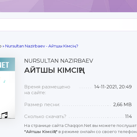
р
» Nursultan Nazirbaev - Айтшы Кімсің?
NURSULTAN NAZIRBAEV
АЙТШЫ КІМСІҢ?
Время размещено
14-11-2021, 20:49
на сайте:
Размер песни:
2,66 MB
Сколько скачать?
114
На странице сайта Chaqqon.Net вы можете послушат
"Айтшы Кімсің?"
в режиме онлайн со своего телефона,