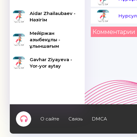
Aidar Zhailaubaev -
Нурсул
Нәзігім
Комментарии 
Мейіржан
Қазыбекұлы -
Құлыншағым
Gavhar Ziyayeva -
Yor-yor aytay
О сайте
Связь
DMCA