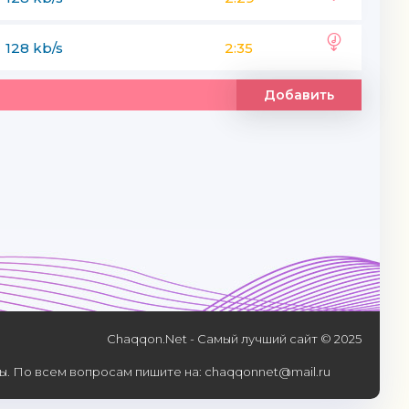
128 kb/s
2:35
Добавить
Chaqqon.Net - Самый лучший сайт © 2025
. По всем вопросам пишите на: chaqqonnet@mail.ru