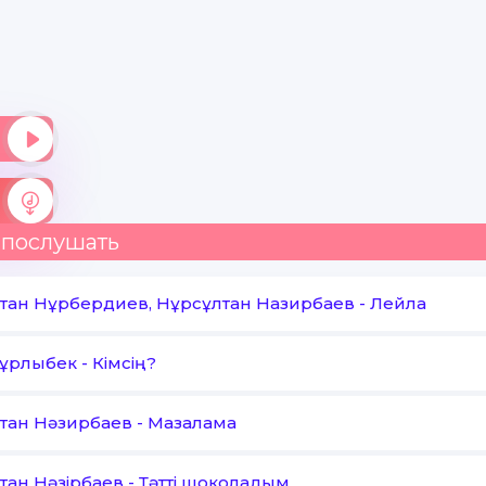
 послушать
тан Нұрбердиев, Нұрсұлтан Назирбаев
-
Лейла
Нұрлыбек
-
Кімсің?
тан Нәзирбаев
-
Мазалама
тан Нәзірбаев
-
Тәтті шоколадым