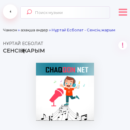
Чаккон
»
Қазақша әндер
» Нұртай Есболат - Сенсің жарым
НҰРТАЙ ЕСБОЛАТ
!
СЕНСІҢ ЖАРЫМ