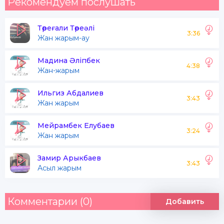
Рекомендуем послушать
Төреғали Төреәлі
3:36
Жан жарым-ау
Мадина Әліпбек
4:38
Жан-жарым
Ильгиз Абдалиев
3:43
Жан жарым
Мейрамбек Елубаев
3:24
Жан жарым
Замир Арыкбаев
3:43
Асыл жарым
Комментарии (0)
Добавить