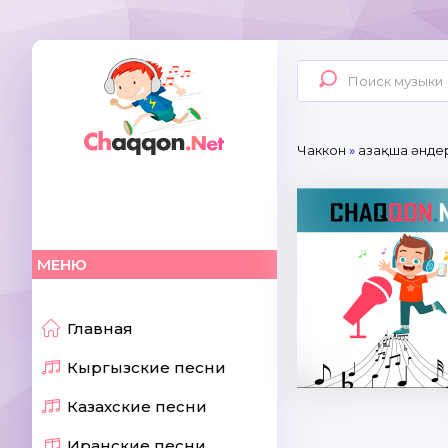
Чаккон
»
Қазақша әнде
МЕНЮ
Главная
Кыргызские песни
Казахские песни
Иранские песни