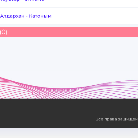
Алдархан
-
Катоным
(0)
Все права защищены