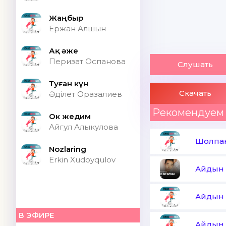
Жаңбыр
Ержан Алшын
Ақ әже
Перизат Оспанова
Слушать
Туған күн
Скачать
Әділет Оразалиев
Рекомендуем
Ок жедим
Айгул Алыкулова
Шолпа
Nozlaring
Erkin Xudoyqulov
Айдын
Айдын 
В ЭФИРЕ
Айдын 