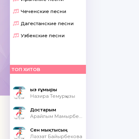
Чеченские песни
Дагестанские песни
Узбекские песни
ТОП ХИТОВ
Қыз ғұмыры
Назира Темурқызы
Достарым
Арайлым Мамырбекқызы
Сен мықтысың
Ләззат Байырбекова