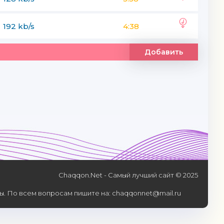
192 kb/s
4:38
Добавить
Chaqqon.Net - Самый лучший сайт © 2025
. По всем вопросам пишите на: chaqqonnet@mail.ru