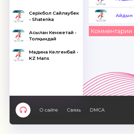
Серікбол Сайлаубек
Айдын 
- Shatenka
Комментарии 
Асылан Кенжетай -
Толқындай
Мадина Келгенбай -
KZ Mans
О сайте
Связь
DMCA