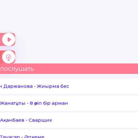
 послушать
н Даржанова
-
Жиырма бес
 Жанатұлы
-
8 әріп бір арман
Ақанбаев
-
Сварщик
Тауасар
-
Әпкеме