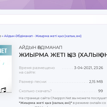
р
» Айдын Әбдіманап - Жиырма жеті қыз (халық әні)
АЙДЫН ӘБДІМАНАП
ЖИЫРМА ЖЕТІ ҚЫЗ (ХАЛЫҚ ӘН
Время размещено
3-04-2021, 23:26
на сайте:
Размер песни:
2,15 MB
Сколько скачать?
99
На странице сайта Chaqqon.Net вы можете послушат
"Жиырма жеті қыз (халық әні)"
в режиме онлайн со 