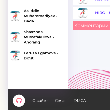
Asliddin
HIRO
-
Muhammadiyev -
Dada
Комментарии 
Shaxzoda
Mustafakulova -
Anorang
Feruza Egamova -
Do'st
О сайте
Связь
DMCA