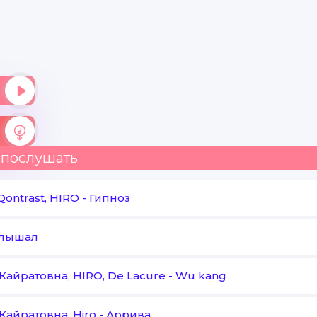
 послушать
Qontrast, HIRO
-
Гипноз
лышал
Кайратовна, HIRO, De Lacure
-
Wu kang
Кайратовна, Hiro
-
Аррива