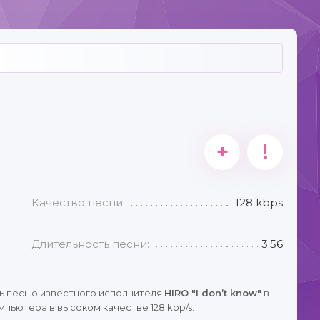
+
!
Качество песни:
128 kbps
Длительность песни:
3:56
ь песню известного исполнителя
HIRO "I don’t know"
в
пьютера в высоком качестве 128 kbp/s.