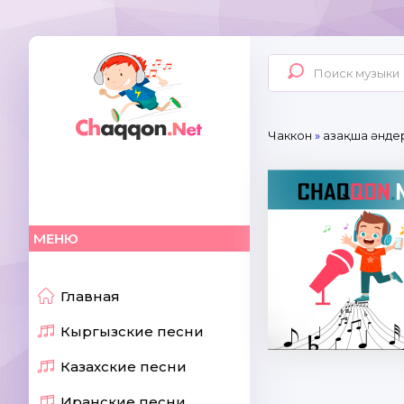
Чаккон
»
Қазақша әнде
МЕНЮ
Главная
Кыргызские песни
Казахские песни
Иранские песни