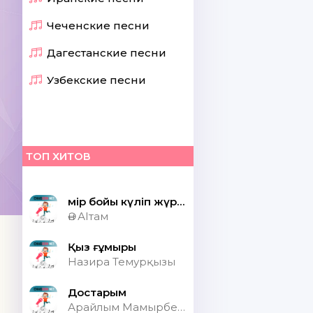
Чеченские песни
Дагестанские песни
Узбекские песни
ТОП ХИТОВ
Өмір бойы күліп жүрсек шіркін ай
Ән АІтам
Қыз ғұмыры
Назира Темурқызы
Достарым
Арайлым Мамырбекқызы