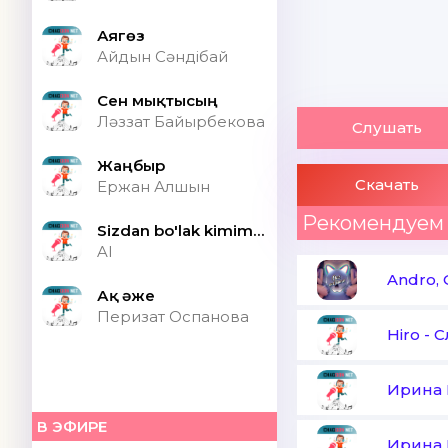
Аягөз
Айдын Сәндібай
Сен мықтысың
Ләззат Байырбекова
Слушать
Жаңбыр
Скачать
Ержан Алшын
Рекомендуем
Sizdan bo'lak kimim bor ONA (Speed up)
AI
Andro, 
Ақ әже
Перизат Оспанова
Hiro
-
С
Ирина 
В ЭФИРЕ
Ирина 