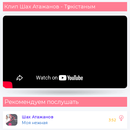
Клип Шах Атажанов - Түркістаным
Рекомендуем послушать
Шах Атажанов
3:52
Моя нежная