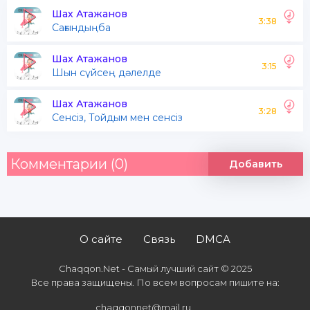
Шах Атажанов
3:38
Сағындыңба
Шах Атажанов
3:15
Шын сүйсең дәлелде
Шах Атажанов
3:28
Сенсіз, Тойдым мен сенсіз
Комментарии (0)
Добавить
О сайте
Связь
DMCA
Chaqqon.Net - Самый лучший сайт © 2025
Все права защищены. По всем вопросам пишите на:
chaqqonnet@mail.ru