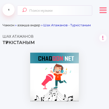
Чаккон
»
Қазақша әндер
» Шах Атажанов - Түркістаным
ШАХ АТАЖАНОВ
!
ТҮРКІСТАНЫМ