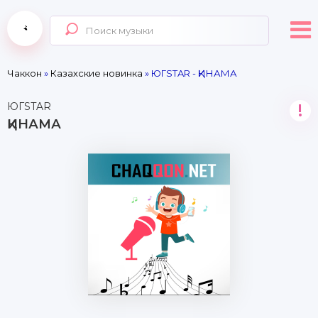
Чаккон
»
Казахские новинка
» ЮГSTAR - ҚИНАМА
ЮГSTAR
!
ҚИНАМА