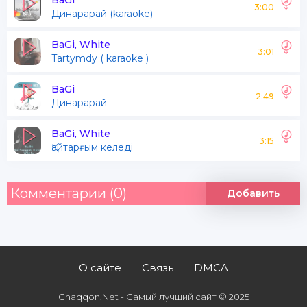
BaGi
3:00
Динарарай (karaoke)
BaGi, White
3:01
Tartymdy ( karaoke )
BaGi
2:49
Динарарай
BaGi, White
3:15
Қайтарғым келеді
Комментарии (0)
Добавить
О сайте
Связь
DMCA
Chaqqon.Net - Самый лучший сайт © 2025