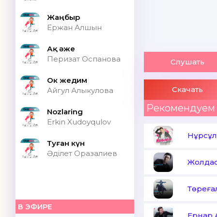
Жаңбыр
Ержан Алшын
Ақ әже
Перизат Оспанова
Слушать
Ок жедим
Скачать
Айгул Алыкулова
Рекомендуем
Nozlaring
Erkin Xudoyqulov
Нұрсұл
Туған күн
Әділет Оразалиев
Жолдас
Төреға
В ЭФИРЕ
Ернар 