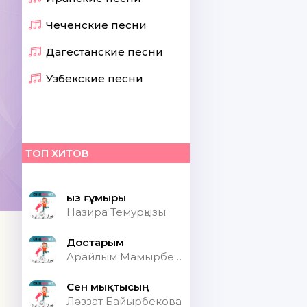
Чеченские песни
Дагестанские песни
Узбекские песни
ТОП ХИТОВ
Қыз ғұмыры
Назира Темурқызы
Достарым
Арайлым Мамырбекқызы
Сен мықтысың
Ләззат Байырбекова