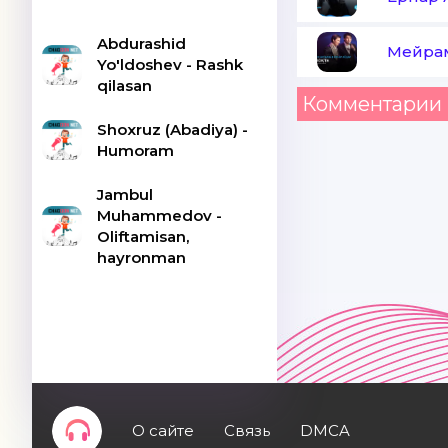
Abdurashid
Мейрам
Yo'ldoshev - Rashk
qilasan
Комментарии 
Shoxruz (Abadiya) -
Humoram
Jambul
Muhammedov -
Oliftamisan,
hayronman
О сайте
Связь
DMCA