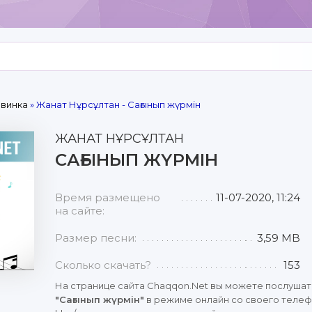
овинка
» Жанат Нұрсұлтан - Сағынып жүрмін
ЖАНАТ НҰРСҰЛТАН
САҒЫНЫП ЖҮРМІН
Время размещено
11-07-2020, 11:24
на сайте:
Размер песни:
3,59 MB
Сколько скачать?
153
На странице сайта Chaqqon.Net вы можете послушат
"Сағынып жүрмін"
в режиме онлайн со своего телефо