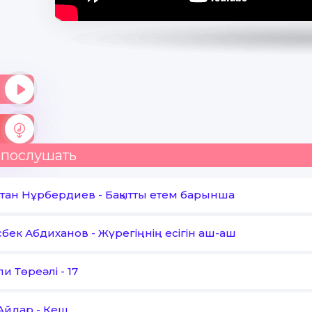
 послушать
тан Нұрбердиев
-
Бақытты етем барынша
бек Абдиханов
-
Жүрегіңнің есігін аш-аш
ли Төреәлі
-
17
Айдар
-
Кеш