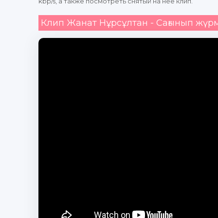
kbp/s, а также посмотреть снятый на нее клип.
Клип Жанат Нұрсұлтан - Сағынып жүр