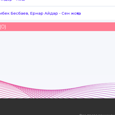
бек Бесбаев, Ернар Айдар
-
Сен жоқта
(0)