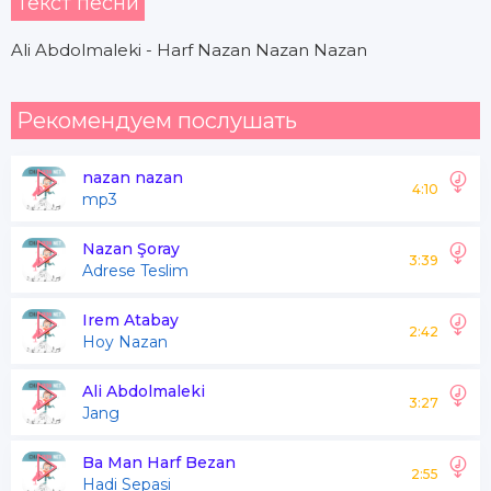
Текст песни
Ali Abdolmaleki - Harf Nazan Nazan Nazan
Рекомендуем послушать
nazan nazan
4:10
mp3
Nazan Şoray
3:39
Adrese Teslim
Irem Atabay
2:42
Hoy Nazan
Ali Abdolmaleki
3:27
Jang
Ba Man Harf Bezan
2:55
Hadi Sepasi