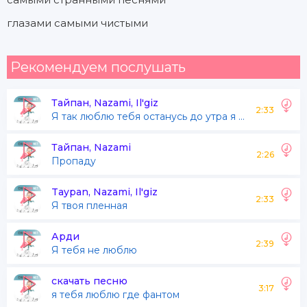
глазами самыми чистыми
Рекомендуем послушать
Тайпан, Nazami, Il'giz
2:33
Я так люблю тебя останусь до утра я твоя я твоя пленная
Тайпан, Nazami
2:26
Пропаду
Taypan, Nazami, Il'giz
2:33
Я твоя пленная
Арди
2:39
Я тебя не люблю
скачать песню
3:17
я тебя люблю где фантом