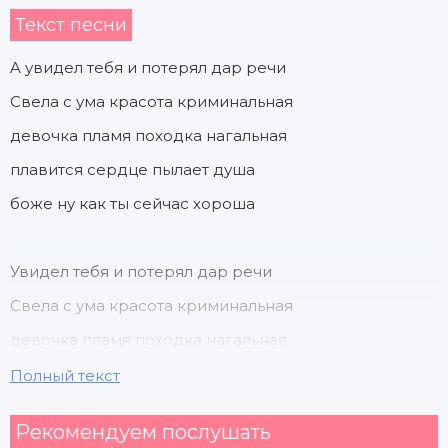
Текст песни
A увидел тебя и потерял дар речи
Свела с ума красота криминальная
девочка пламя походка нагальная
плавится сердце пылает душа
боже ну как ты сейчас хороша
Увидел тебя и потерял дар речи
Свела с ума красота криминальная
девочка пламя походка нагальная
плавится сердце пылает душа
Полный текст
боже ну как ты сейчас хороша
Рекомендуем послушать