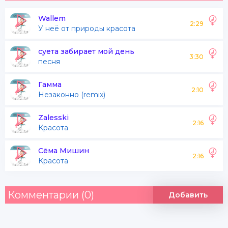
Wallem
2:29
У неё от природы красота
суета забирает мой день
3:30
песня
Гамма
2:10
Незаконно (remix)
Zalesski
2:16
Красота
Сёма Мишин
2:16
Красота
Комментарии (0)
Добавить