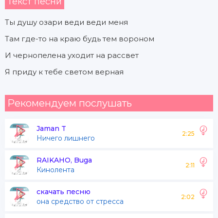
Текст песни
Ты душу озари веди веди меня
Там где-то на краю будь тем вороном
И чернопелена уходит на рассвет
Я приду к тебе светом верная
Рекомендуем послушать
Jaman T
2:25
Ничего лишнего
RAIKAHO, Buga
2:11
Кинолента
скачать песню
2:02
она средство от стресса